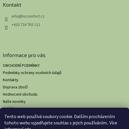
a
Kontakt
t
info
@
hscomfort.cz
í
+420 724 763 111
Informace pro vás
OBCHODNÍ PODMÍNKY
Podmínky ochrany osobních údajů
Kontakty
Doprava zboží
Hodnocení obchodu
Naše novinky
O NÁS
Tento web používá soubory cookie. Dalším procházením
tohoto webu vyjadřujete souhlas s jejich používáním.. Více