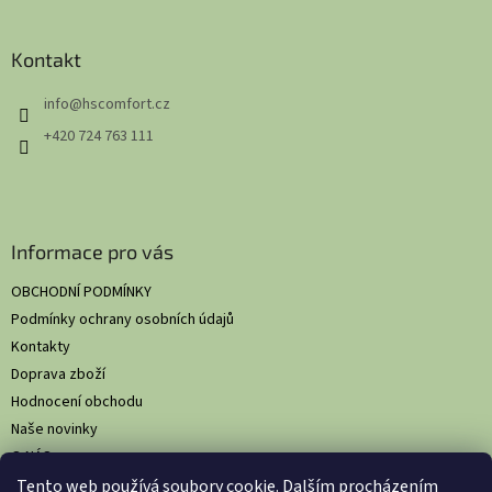
á
p
a
Kontakt
t
info
@
hscomfort.cz
í
+420 724 763 111
Informace pro vás
OBCHODNÍ PODMÍNKY
Podmínky ochrany osobních údajů
Kontakty
Doprava zboží
Hodnocení obchodu
Naše novinky
O NÁS
Tento web používá soubory cookie. Dalším procházením