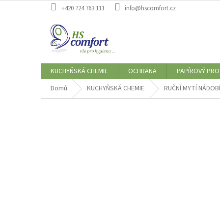
Přejít
+420 724 763 111
info@hscomfort.cz
na
obsah
KUCHYŇSKÁ CHEMIE
OCHRANA
PAPÍROVÝ PR
Domů
KUCHYŇSKÁ CHEMIE
RUČNÍ MYTÍ NÁDOB