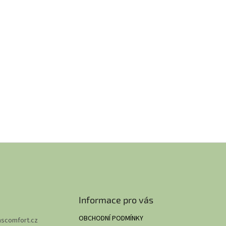
Informace pro vás
OBCHODNÍ PODMÍNKY
hscomfort.cz