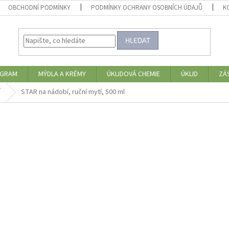
OBCHODNÍ PODMÍNKY
PODMÍNKY OCHRANY OSOBNÍCH ÚDAJŮ
K
HLEDAT
OGRAM
MÝDLA A KRÉMY
ÚKLIDOVÁ CHEMIE
ÚKLID
ZÁ
Í
STAR na nádobí, ruční mytí, 500 ml