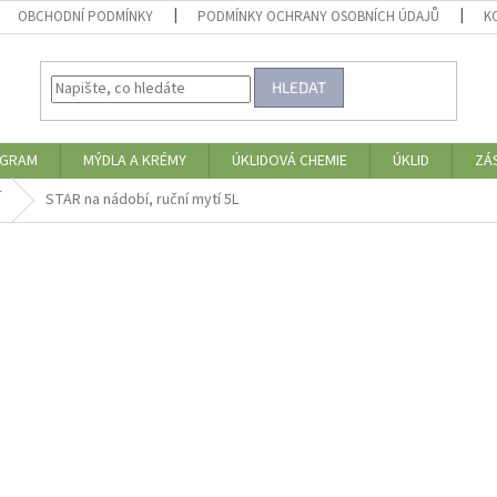
OBCHODNÍ PODMÍNKY
PODMÍNKY OCHRANY OSOBNÍCH ÚDAJŮ
K
HLEDAT
OGRAM
MÝDLA A KRÉMY
ÚKLIDOVÁ CHEMIE
ÚKLID
ZÁ
Í
STAR na nádobí, ruční mytí 5L