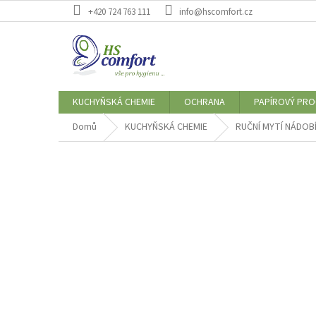
Přejít
+420 724 763 111
info@hscomfort.cz
na
obsah
KUCHYŇSKÁ CHEMIE
OCHRANA
PAPÍROVÝ PR
Domů
KUCHYŇSKÁ CHEMIE
RUČNÍ MYTÍ NÁDOB