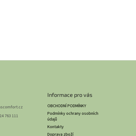
Informace pro vás
OBCHODNÍ PODMÍNKY
hscomfort.cz
Podmínky ochrany osobních
24 763 111
údajů
Kontakty
Doprava zboží