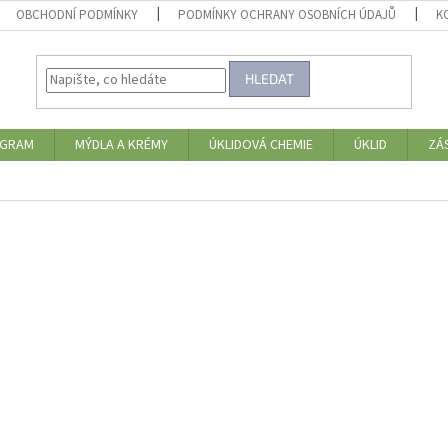
OBCHODNÍ PODMÍNKY
PODMÍNKY OCHRANY OSOBNÍCH ÚDAJŮ
K
HLEDAT
OGRAM
MÝDLA A KRÉMY
ÚKLIDOVÁ CHEMIE
ÚKLID
ZÁ